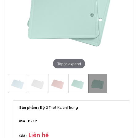
Tap to expand
Sản phẩm :
Bộ 2 Thớt Kaichi Trung
Mã :
B712
Liên hệ
Giá :