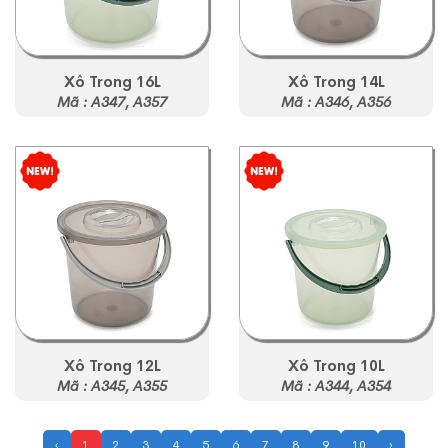
Xô Trong 16L
Xô Trong 14L
Mã : A347, A357
Mã : A346, A356
Xô Trong 12L
Xô Trong 10L
Mã : A345, A355
Mã : A344, A354
‹
1
2
3
4
5
6
7
8
9
10
›