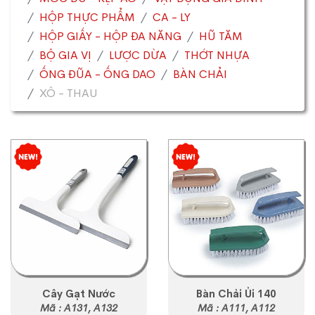
HỘP THỰC PHẨM
CA - LY
HỘP GIẤY - HỘP ĐA NĂNG
HŨ TĂM
BỘ GIA VỊ
LƯỢC DỪA
THỚT NHỰA
ỐNG ĐŨA - ỐNG DAO
BÀN CHẢI
XÔ - THAU
Cây Gạt Nước
Bàn Chải Ủi 140
Mã : A131, A132
Mã : A111, A112