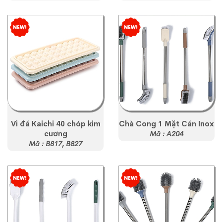
Vỉ đá Kaichi 40 chóp kim
Chà Cong 1 Mặt Cán Inox
cương
Mã : A204
Mã : B817, B827