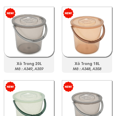
Xô Trong 20L
Xô Trong 18L
Mã : A349, A359
Mã : A348, A358