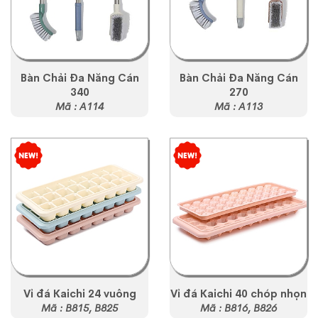
Bàn Chải Đa Năng Cán
Bàn Chải Đa Năng Cán
340
270
Mã : A114
Mã : A113
Vỉ đá Kaichi 24 vuông
Vỉ đá Kaichi 40 chóp nhọn
Mã : B815, B825
Mã : B816, B826