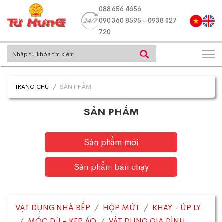
088 656 4656
090 360 8595 - 0938 027
720
TRANG CHỦ
SẢN PHẨM
SẢN PHẨM
Sản phẩm mới
Sản phẩm bán chạy
VẬT DỤNG NHÀ BẾP
HỘP MỨT
KHAY - ÚP LY
MÓC DÙ - KẸP ÁO
VẬT DỤNG GIA ĐÌNH