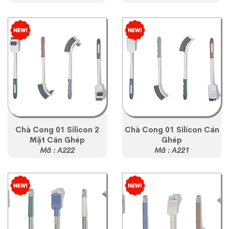
Chà Cong 01 Silicon 2
Chà Cong 01 Silicon Cán
Mặt Cán Ghép
Ghép
Mã : A222
Mã : A221