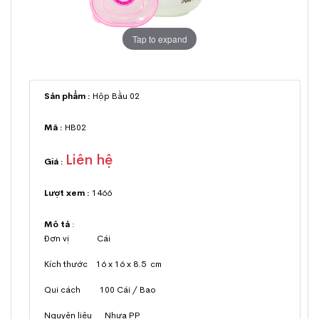
Tap to expand
Sản phẩm :
Hộp Bầu 02
Mã :
HB02
Liên hệ
Giá :
Lượt xem :
1466
Mô tả
:
Đơn vị Cái
Kích thước 16 x 16 x 8.5 cm
Qui cách 100 Cái / Bao
Nguyên liệu Nhựa PP