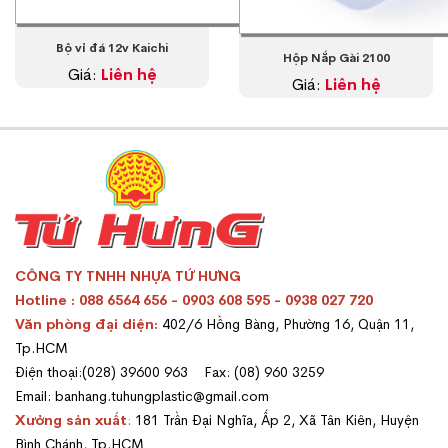
Bộ vỉ đá 12v Kaichi
Hộp Nắp Gài 2100
Giá:
Liên hệ
Giá:
Liên hệ
CÔNG TY TNHH NHỰA TỨ HƯNG
Hotline : 088 6564 656 - 0903 608 595 - 0938 027 720
Văn phòng đại diện:
402/6 Hồng Bàng, Phường 16, Quận 11,
Tp.HCM
Điện thoại:(028) 39600 963 Fax: (08) 960 3259
Email: banhang.tuhungplastic@gmail.com
Xưởng sản xuất
:
181 Trần Đại Nghĩa, Ấp 2, Xã Tân Kiên, Huyện
Bình Chánh, Tp.HCM