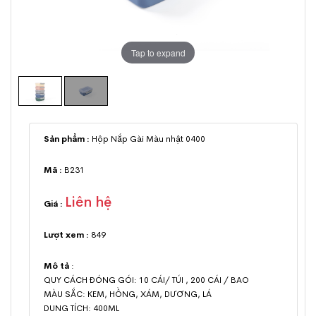
Tap to expand
Sản phẩm :
Hộp Nắp Gài Màu nhật 0400
Mã :
B231
Liên hệ
Giá :
Lượt xem :
849
Mô tả
:
QUY CÁCH ĐÓNG GÓI: 10 CÁI/ TÚI , 200 CÁI / BAO
MÀU SẮC: KEM, HỒNG, XÁM, DƯƠNG, LÁ
DUNG TÍCH: 400ML