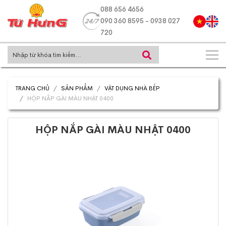
088 656 4656
090 360 8595 - 0938 027
720
TRANG CHỦ
SẢN PHẨM
VẬT DỤNG NHÀ BẾP
HỘP NẮP GÀI MÀU NHẬT 0400
HỘP NẮP GÀI MÀU NHẬT 0400