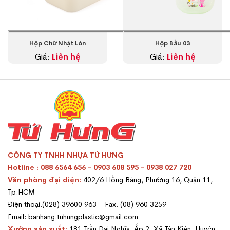
Hộp Chữ Nhật Lớn
Hộp Bầu 03
Giá:
Liên hệ
Giá:
Liên hệ
CÔNG TY TNHH NHỰA TỨ HƯNG
Hotline : 088 6564 656 - 0903 608 595 - 0938 027 720
Văn phòng đại diện:
402/6 Hồng Bàng, Phường 16, Quận 11,
Tp.HCM
Điện thoại:(028) 39600 963 Fax: (08) 960 3259
Email: banhang.tuhungplastic@gmail.com
Xưởng sản xuất
:
181 Trần Đại Nghĩa, Ấp 2, Xã Tân Kiên, Huyện