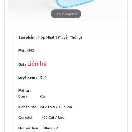
Tap to expand
Sản phẩm :
Hộp Nhật 3 (Truyền Thống)
Mã :
HN3
Liên hệ
Giá :
Lượt xem :
1514
Mô tả
:
Đơn vị Cái
Kích thước 24 x 15.5 x 10.5 cm
Qui cách 100 Cái / Bao
Nguyên liệu Nhựa PP