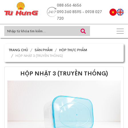
088 656 4656
090 360 8595 - 0938 027
720
TRANG CHỦ
SẢN PHẨM
HỘP THỰC PHẨM
HỘP NHẬT 3 (TRUYỀN THỐNG)
HỘP NHẬT 3 (TRUYỀN THỐNG)