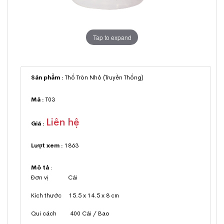
Tap to expand
Sản phẩm :
Thố Tròn Nhỏ (Truyền Thống)
Mã :
T03
Liên hệ
Giá :
Lượt xem :
1863
Mô tả
:
Đơn vị Cái
Kích thước 15.5 x 14.5 x 8 cm
Qui cách 400 Cái / Bao