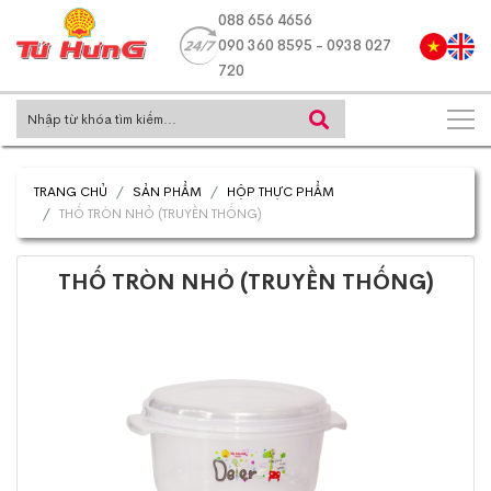
088 656 4656
090 360 8595 - 0938 027
720
TRANG CHỦ
SẢN PHẨM
HỘP THỰC PHẨM
THỐ TRÒN NHỎ (TRUYỀN THỐNG)
THỐ TRÒN NHỎ (TRUYỀN THỐNG)