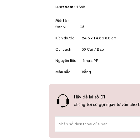
Lượt xem :
1868
Mô tả
:
Đơn vị Cái
Kích thước 24.5 x 14.5 x 0.8 cm
Qui cách 50 Cái / Bao
Nguyên liệu Nhựa PP
Màu sắc Trắng
Hãy để lại số ĐT
chúng tôi sẽ gọi ngay tư vấn cho 