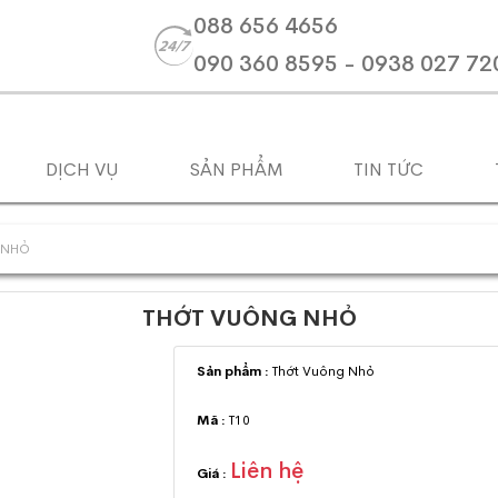
088 656 4656
090 360 8595 - 0938 027 72
DỊCH VỤ
SẢN PHẨM
TIN TỨC
 NHỎ
THỚT VUÔNG NHỎ
Sản phẩm :
Thớt Vuông Nhỏ
Mã :
T10
Liên hệ
Giá :