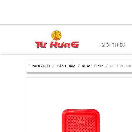
GIỚI THIỆU
TRANG CHỦ
SẢN PHẨM
KHAY - ÚP LY
ÚP LY VUÔN