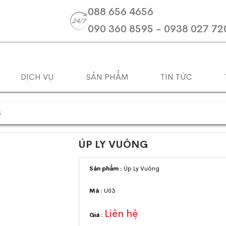
088 656 4656
090 360 8595 - 0938 027 72
DỊCH VỤ
SẢN PHẨM
TIN TỨC
G
ÚP LY VUÔNG
Sản phẩm :
Úp Ly Vuông
Mã :
U03
Liên hệ
Giá :