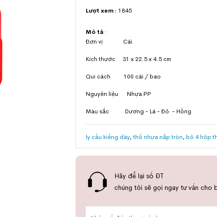
Lượt xem :
1845
Mô tả
:
Đơn vị Cái
Kích thước 31 x 22.5 x 4.5 cm
Qui cách 100 cái / bao
Nguyên liệu Nhựa PP
Màu sắc Dương - Lá - Đỏ - Hồng
ly cầu kiếng dày
,
thố nhựa nắp tròn
,
bộ 4 hộp t
Hãy để lại số ĐT
chúng tôi sẽ gọi ngay tư vấn cho 