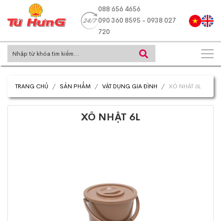
088 656 4656
090 360 8595 - 0938 027
720
TRANG CHỦ
SẢN PHẨM
VẬT DỤNG GIA ĐÌNH
XÔ NHẬT 6L
XÔ NHẬT 6L