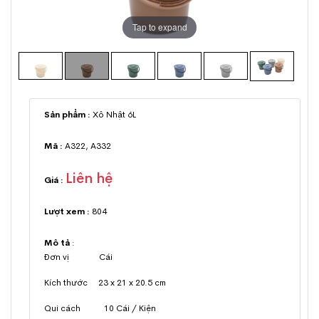
Tap to expand
Sản phẩm :
Xô Nhật 6L
Mã :
A322, A332
Liên hệ
Giá :
Lượt xem :
804
Mô tả
:
Đơn vị Cái
Kích thước 23 x 21 x 20.5 cm
Qui cách 10 Cái / Kiện