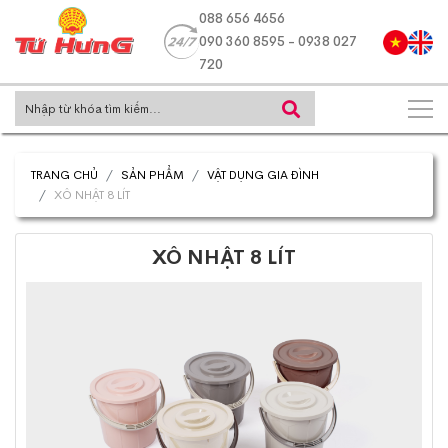
088 656 4656
090 360 8595 - 0938 027
720
TRANG CHỦ
SẢN PHẨM
VẬT DỤNG GIA ĐÌNH
XÔ NHẬT 8 LÍT
XÔ NHẬT 8 LÍT