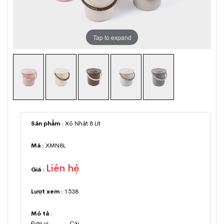
Tap to expand
Sản phẩm :
Xô Nhật 8 Lít
Mã :
XMN8L
Liên hệ
Giá :
Lượt xem :
1538
Mô tả
:
Đơn vị Cái