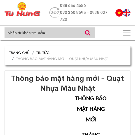
088 656 4656
090 360 8595 - 0938 027
720
TRANG CHỦ
TIN TỨC
THÔNG BÁO MẶT HÀNG MỚI - QUẠT NHỰA MÀU NHẬT
Thông báo mặt hàng mới - Quạt
Nhựa Màu Nhật
THÔNG BÁO
MẶT HÀNG
MỚI