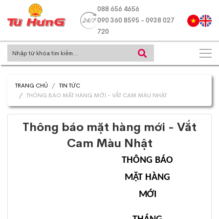
088 656 4656
090 360 8595 - 0938 027
720
TRANG CHỦ
TIN TỨC
THÔNG BÁO MẶT HÀNG MỚI - VẮT CAM MÀU NHẬT
Thông báo mặt hàng mới - Vắt
Cam Màu Nhật
THÔNG BÁO
MẶT HÀNG
MỚI