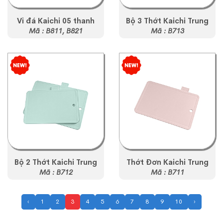
Vỉ đá Kaichi 05 thanh
Bộ 3 Thớt Kaichi Trung
Mã : B811, B821
Mã : B713
Bộ 2 Thớt Kaichi Trung
Thớt Đơn Kaichi Trung
Mã : B712
Mã : B711
‹
1
2
3
4
5
6
7
8
9
10
›