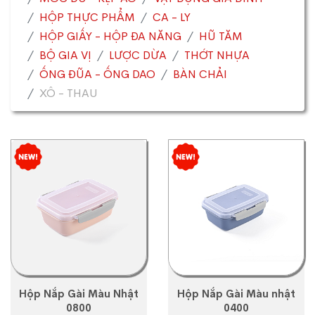
HỘP THỰC PHẨM
CA - LY
HỘP GIẤY - HỘP ĐA NĂNG
HŨ TĂM
BỘ GIA VỊ
LƯỢC DỪA
THỚT NHỰA
ỐNG ĐŨA - ỐNG DAO
BÀN CHẢI
XÔ - THAU
Hộp Nắp Gài Màu Nhật
Hộp Nắp Gài Màu nhật
0800
0400