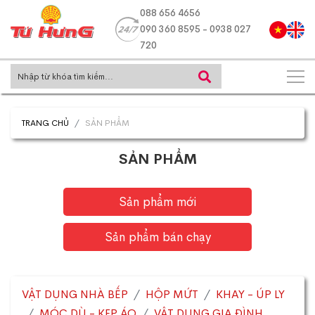
088 656 4656
090 360 8595 - 0938 027
720
TRANG CHỦ
SẢN PHẨM
SẢN PHẨM
Sản phẩm mới
Sản phẩm bán chạy
VẬT DỤNG NHÀ BẾP
HỘP MỨT
KHAY - ÚP LY
MÓC DÙ - KẸP ÁO
VẬT DỤNG GIA ĐÌNH